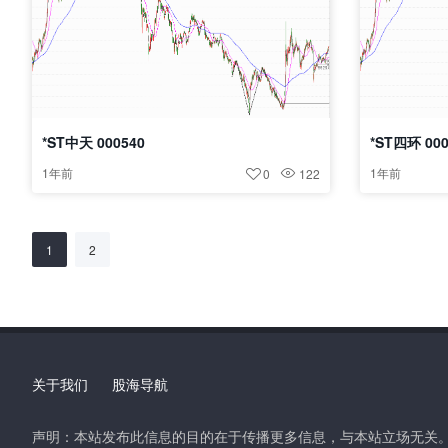
*ST中天 000540
*ST四环 000
1年前
1年前
0
122
文
第
页
第
页
1
2
章
分
页
关于我们
股海导航
声明：本站发布此信息的目的在于传播更多信息，与本站立场无关