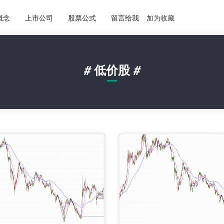
概念
上市公司
股票公式
留言给我
加为收藏
#
低价股
#