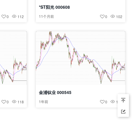
*ST阳光 000608
11个月前
0
112
0
102
金浦钛业 000545
1年前
0
118
0
134