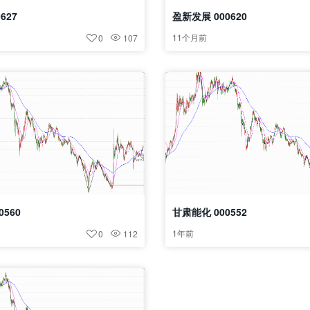
627
盈新发展 000620
11个月前
0
107
0560
甘肃能化 000552
1年前
0
112