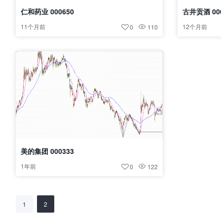
仁和药业 000650
古井贡酒 00
11个月前
12个月前
0
110
美的集团 000333
1年前
0
122
文
第
页
第
页
1
2
章