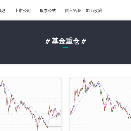
概念
上市公司
股票公式
留言给我
加为收藏
#
基金重仓
#