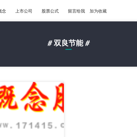
概念
上市公司
股票公式
留言给我
加为收藏
#
双良节能
#