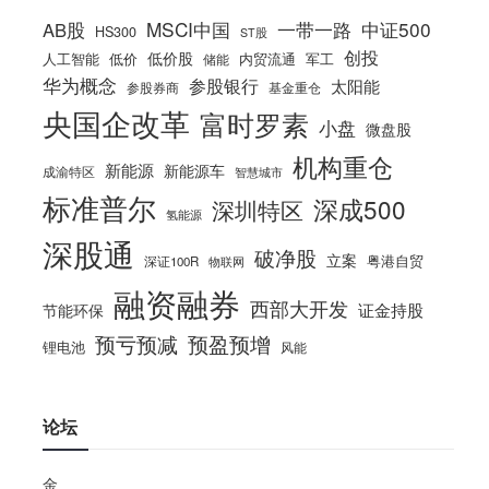
MSCI中国
一带一路
中证500
AB股
HS300
ST股
创投
低价股
人工智能
低价
内贸流通
军工
储能
华为概念
参股银行
太阳能
参股券商
基金重仓
央国企改革
富时罗素
小盘
微盘股
机构重仓
新能源
新能源车
成渝特区
智慧城市
标准普尔
深成500
深圳特区
氢能源
深股通
破净股
立案
粤港自贸
深证100R
物联网
融资融券
西部大开发
证金持股
节能环保
预亏预减
预盈预增
锂电池
风能
论坛
金