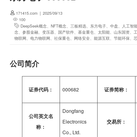
171415.com
|
2025/09/13
100
DeepSeek概念
、
NFT概念
、
三板精选
、
东方电子
、
中盘
、
人工智
念
、
参股金融
、
变压器
、
国产软件
、
基金重仓
、
太阳能
、
山东国资
、
物联网
、
电力物联网
、
社保重仓
、
网络安全
、
能源互联
、
节能环保
、
公司简介
证券代码：
000682
证券简称：
Dongfang
公司英文名
Electronics
交易所：
称：
Co., Ltd.