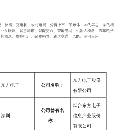
能
、
储能
、
充电桩
、
农村电网
、
分拆上市
、
半导体
、
华为昇思
、
华为概
工业互联网
、
智慧城市
、
智能交通
、
智能电网
、
机器人概念
、
汽车电子
、
芯片概念
、
虚拟电厂
、
融资融券
、
轨道交通
、
风能
、
黄河三角
东方电子股份
东方电子
公司名称：
有限公司
烟台东方电子
公司曾有名
深圳
信息产业股份
称：
有限公司