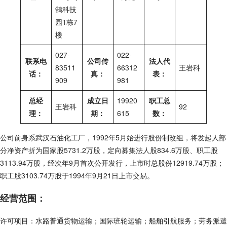
鹄科技
园1栋7
楼
027-
022-
联系电
公司传
法人代
83511
66312
王岩科
话：
真：
表：
909
981
总经
成立日
19920
职工总
王岩科
92
理：
期：
615
数：
公司前身系武汉石油化工厂，1992年5月始进行股份制改组，将发起人部
分净资产折为国家股5731.2万股，定向募集法人股834.6万股、职工股
3113.94万股，经次年9月首次公开发行，上市时总股份12919.74万股；
职工股3103.74万股于1994年9月21日上市交易。
经营范围：
许可项目：水路普通货物运输；国际班轮运输；船舶引航服务；劳务派遣