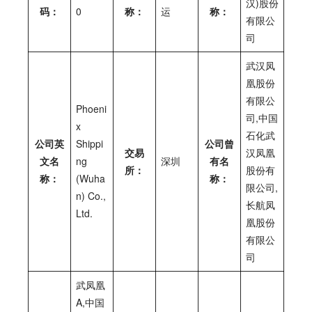
汉)股份
码：
0
称：
运
称：
有限公
司
武汉凤
凰股份
有限公
Phoeni
司,中国
x
石化武
公司英
Shippi
公司曾
交易
汉凤凰
文名
ng
深圳
有名
所：
股份有
称：
(Wuha
称：
限公司,
n) Co.,
长航凤
Ltd.
凰股份
有限公
司
武凤凰
A,中国