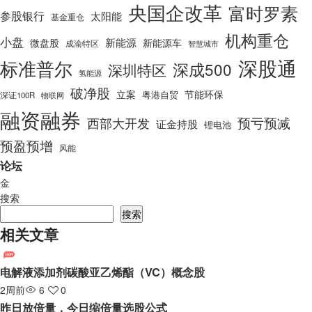
央国企改革
富时罗素
参股银行
太阳能
基金重仓
机构重仓
小盘
新能源
微盘股
新能源车
成渝特区
智慧城市
深股通
标准普尔
深成500
深圳特区
氢能源
破净股
立案
节能环保
粤港自贸
深证100R
物联网
融资融券
预亏预减
西部大开发
证金持股
锂电池
预盈预增
风能
论坛
金
搜索
搜索
相关文章
电解液添加剂碳酸亚乙烯酯（VC）概念股
2周前
6
0
昨日放倍量，今日缩倍量选股公式