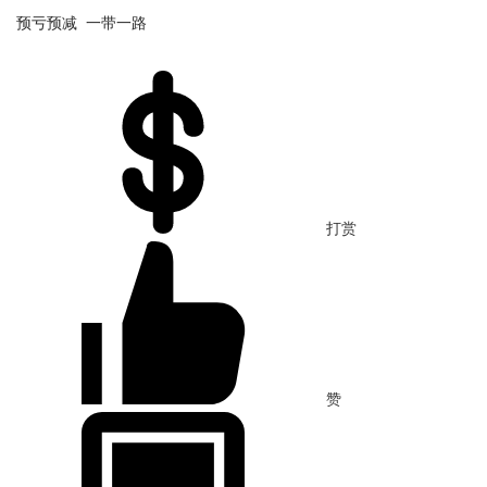
预亏预减 一带一路 
打赏
赞