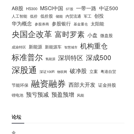
MSCI中国
一带一路
中证500
AB股
HS300
ST股
创投
低价股
人工智能
低价
内贸流通
军工
储能
华为概念
参股银行
太阳能
参股券商
基金重仓
央国企改革
富时罗素
小盘
微盘股
机构重仓
新能源
新能源车
成渝特区
智慧城市
标准普尔
深成500
深圳特区
氢能源
深股通
破净股
立案
粤港自贸
深证100R
物联网
融资融券
西部大开发
证金持股
节能环保
预亏预减
预盈预增
锂电池
风能
论坛
金