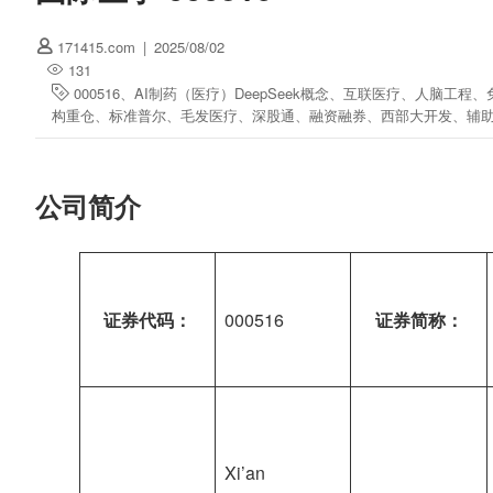
171415.com
|
2025/08/02
131
000516
、
AI制药（医疗）DeepSeek概念
、
互联医疗
、
人脑工程
、
构重仓
、
标准普尔
、
毛发医疗
、
深股通
、
融资融券
、
西部大开发
、
辅
公司简介
证券代码：
000516
证券简称：
Xi’an