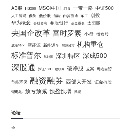
MSCI中国
一带一路
中证500
AB股
HS300
ST股
创投
低价股
人工智能
低价
内贸流通
军工
储能
华为概念
参股银行
太阳能
参股券商
基金重仓
央国企改革
富时罗素
小盘
微盘股
机构重仓
新能源
新能源车
成渝特区
智慧城市
标准普尔
深成500
深圳特区
氢能源
深股通
破净股
立案
粤港自贸
深证100R
物联网
融资融券
西部大开发
证金持股
节能环保
预亏预减
预盈预增
锂电池
风能
论坛
金