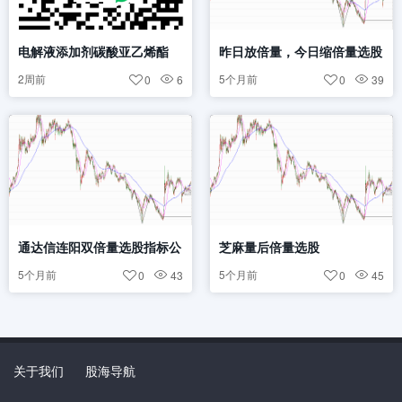
电解液添加剂碳酸亚乙烯酯
昨日放倍量，今日缩倍量选股
（VC）概念股
公式
2周前
5个月前
0
6
0
39
通达信连阳双倍量选股指标公
芝麻量后倍量选股
式
5个月前
5个月前
0
43
0
45
关于我们
股海导航