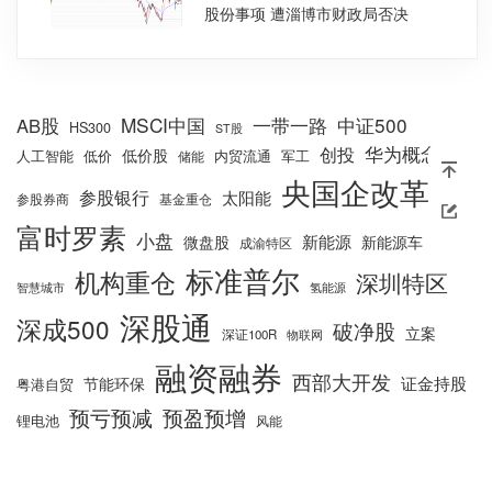
股份事项 遭淄博市财政局否决
MSCI中国
一带一路
中证500
AB股
HS300
ST股
华为概念
创投
低价股
人工智能
低价
内贸流通
军工
储能
央国企改革
参股银行
太阳能
参股券商
基金重仓
富时罗素
小盘
新能源
微盘股
新能源车
成渝特区
标准普尔
机构重仓
深圳特区
智慧城市
氢能源
深股通
深成500
破净股
立案
深证100R
物联网
融资融券
西部大开发
证金持股
节能环保
粤港自贸
预亏预减
预盈预增
锂电池
风能